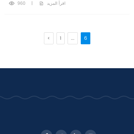
اقرأ المزيد
|
960
<
1
...
6