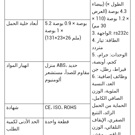
بيضاء) (الطول ×
العرض) 4.3 بوصة
× 1.2 بوصة (110 ×
5.2 بوصة × 0.9 بوصة
أبعاد خلية الحمل
30 مم)
× 1 بوصة
3. الواجهة: rs232c
(131×23×26 ملم)
4. الطاقة: تيار
متردد
5. الوحدات: جرام،
كجم، أونصة،
منزل ABS، حديد
انهيار المواد
قيراط، رطل، جن
مقاوم للصدأ، مستشعر
6. وظائف إضافية:
ألومنيوم
العد، النسبة
المئوية، الوزن
الصافي الكامل،
الحماية من الحمل
CE، ISO، ROHS
شهادة
الزائد، التتبع
الصفري، الإيقاف
قطعة واحدة
الحد الأدنى لكمية
التلقائي، الوزن
الطلب
الناقص، مؤشر