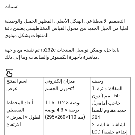
سمات:
التصميم الاصطناعي، الهيكل الأصلي، المظهر الجميل والوظيفة
العليا من الجيل الجديد من محول القياس المغناطيسي يضمن دقة
المنتجات بشكل موثوق.
تم تثبيته مع واجهة rs232c بالداخل، ويمكن توصيل المنتجات
مباشرة بأجهزة الكمبيوتر والطابعات وما إلى ذلك.
وصف
ميزان إلكتروني
اسم المنتج
1. المقلاة: دائرة
وزن الجسم-cf
غرض
160 مم (بدون
11.6 بوصة × 10.2
أبعاد المخطط
حاجب أمامي)،
بوصة × 4.3 بوصة
التفصيلي
حديد مقاوم للصدأ
(295×260×110 مم)
الطول × العرض ×
304
الارتفاع
2. الشاشة: شاشة
LCD (إضاءة خلفية