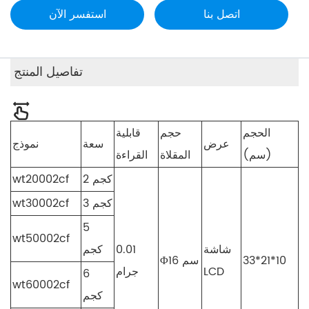
اتصل بنا
استفسر الآن
تفاصيل المنتج
الحجم
حجم
قابلية
عرض
سعة
نموذج
(سم)
المقلاة
القراءة
2 كجم
wt20002cf
3 كجم
wt30002cf
5
wt50002cf
شاشة
0.01
كجم
33*21*10
Φ16 سم
LCD
جرام
6
wt60002cf
كجم