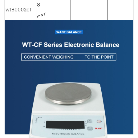
8
wt80002cf
كجم