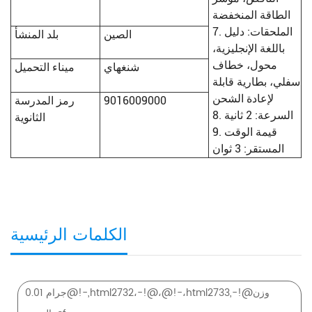
الطاقة المنخفضة
7. الملحقات: دليل
الصين
بلد المنشأ
باللغة الإنجليزية،
محول، خطاف
شنغهاي
ميناء التحميل
سفلي، بطارية قابلة
لإعادة الشحن
9016009000
رمز المدرسة
8. السرعة: 2 ثانية
الثانوية
9. قيمة الوقت
المستقر: 3 ثوان
الكلمات الرئيسية
0.01 جرام@!-,html2732،-!@،@!-،html2733,-!@وزن