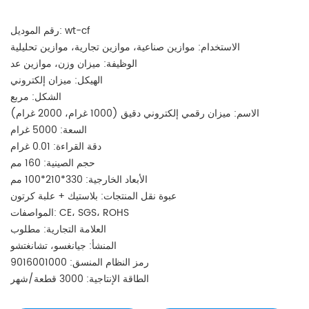
رقم الموديل: wt-cf
الاستخدام: موازين صناعية، موازين تجارية، موازين تحليلية
الوظيفة: ميزان وزن، موازين عد
الهيكل: ميزان إلكتروني
الشكل: مربع
الاسم: ميزان رقمي إلكتروني دقيق (1000 غرام، 2000 غرام)
السعة: 5000 غرام
دقة القراءة: 0.01 غرام
حجم الصينية: 160 مم
الأبعاد الخارجية: 330*210*100 مم
عبوة نقل المنتجات: بلاستيك + علبة كرتون
المواصفات: CE، SGS، ROHS
العلامة التجارية: مطلوب
المنشأ: جيانغسو، تشانغتشو
رمز النظام المنسق: 9016001000
الطاقة الإنتاجية: 3000 قطعة/شهر