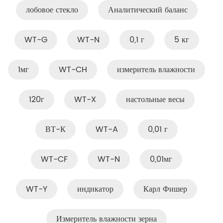
лобовое стекло
Аналитический баланс
WT-G
WT-N
0,1 г
5 кг
1мг
WT-CH
измеритель влажности
120г
WT-X
настольные весы
ВТ-К
WT-A
0,01 г
WT-CF
WT-N
0,01мг
WT-Y
индикатор
Карл Фишер
Измеритель влажности зерна