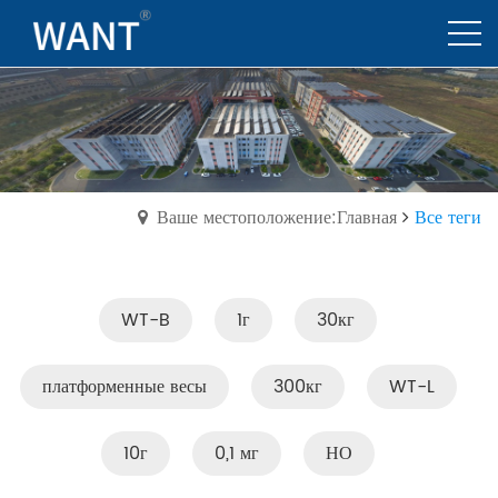
Ваше местоположение:Главная
Все теги
WT-B
1г
30кг
платформенные весы
300кг
WT-L
10г
0,1 мг
НО