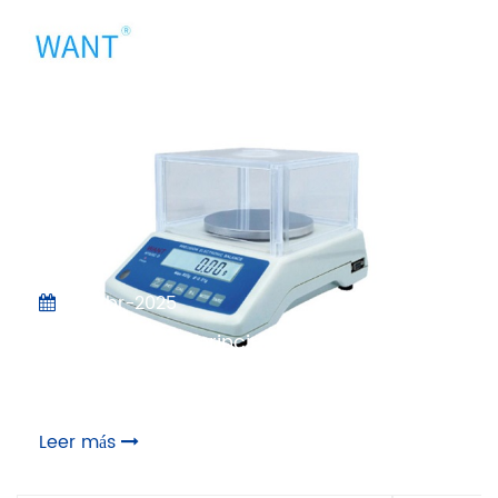
09-abr-2025
Características principales que debe
buscar en una balanza electrónica de
laboratorio
Leer más