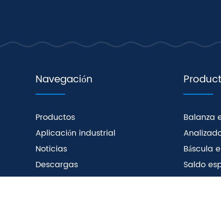
Navegación
Produc
Productos
Balanza e
Aplicación industrial
Analizad
Noticias
Báscula e
Descargas
Saldo esp
Sobre nosotros
Equilibri
CopyRight © 2025 - WANT Balance Instrument C