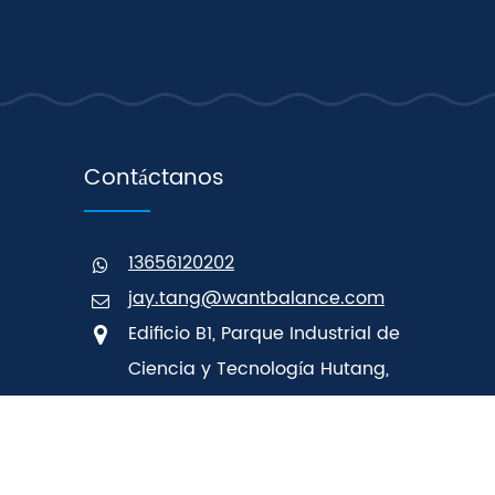
Contáctanos
13656120202
jay.tang@wantbalance.com
Edificio B1, Parque Industrial de
Ciencia y Tecnología Hutang,
Changzhou, Jiangsu, China