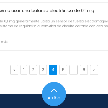
ómo usar una balanza electrónica de 0,1 mg
 de 0,1 mg generalmente utiliza un sensor de fuerza electromagné
sistema de regulación automática de circuito cerrado con alta pr
r más
<
1
2
3
4
5
...
6
>
Arriba