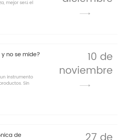
a, mejor será el
10 de
o y no se mide?
noviembre
n un instrumento
productos. Sin
27 de
ónica de