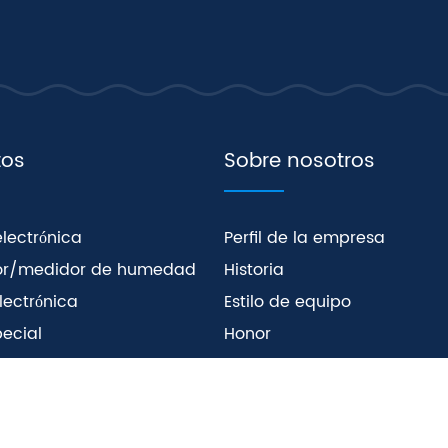
tos
Sobre nosotros
lectrónica
Perfil de la empresa
or/medidor de humedad
Historia
lectrónica
Estilo de equipo
ecial
Honor
o mecánico
o., Ltd. Todos los derechos reservados
Mapa del