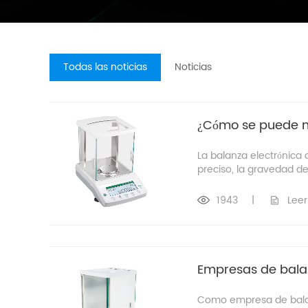
Todas las noticias
Noticias
¿Cómo se puede ni
La balanza electrónica
preciso, la gravedad de
1943
|
Leer
Empresas de balan
Como empresa de balanz