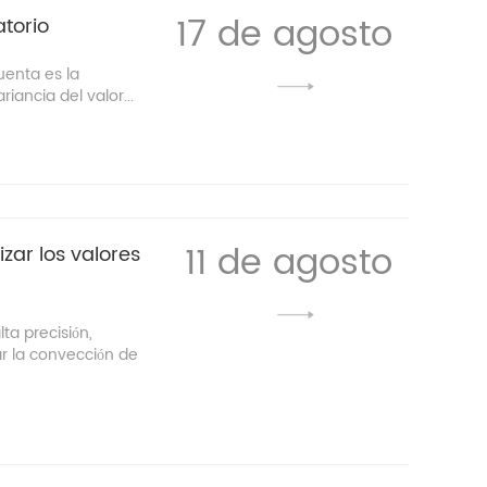
17 de agosto
torio
uenta es la
riancia del valor...
11 de agosto
izar los valores
ta precisión,
ar la convección de